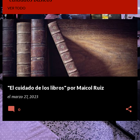
VER TODO
E
n
t
r
a
d
a
"El cuidado de los libros" por Maicol Ruiz
s
el
marzo 27, 2023
0
MÁS ENTRADAS