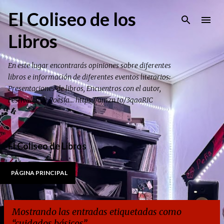
Ir al contenido principal
El Coliseo de los
Libros
En este lugar encontrarás opiniones sobre diferentes
libros e información de diferentes eventos literarios:
Presentaciones de libros, Encuentros con el autor,
Festivales de Poesía... https://amzn.to/3qaaRIC
El Coliseo de Libros
PÁGINA PRINCIPAL
Mostrando las entradas etiquetadas como
cuidados básicos