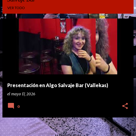
VER TODO
E
n
t
r
a
d
a
Presentación en Algo Salvaje Bar (Vallekas)
s
el
mayo 17, 2026
0
MÁS ENTRADAS