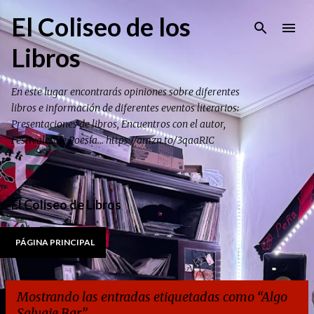
Ir al contenido principal
El Coliseo de los
Libros
En este lugar encontrarás opiniones sobre diferentes
libros e información de diferentes eventos literarios:
Presentaciones de libros, Encuentros con el autor,
Festivales de Poesía... https://amzn.to/3qaaRIC
El Coliseo de Libros
PÁGINA PRINCIPAL
Mostrando las entradas etiquetadas como
Algo
Salvaje Bar