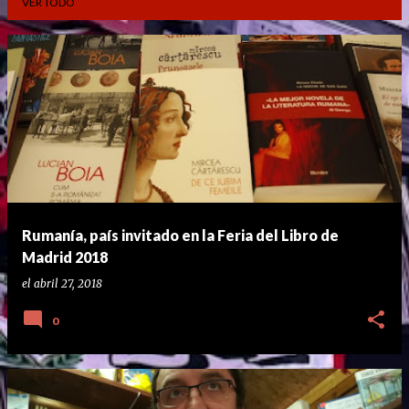
VER TODO
E
n
t
r
a
d
a
Rumanía, país invitado en la Feria del Libro de
s
Madrid 2018
el
abril 27, 2018
0