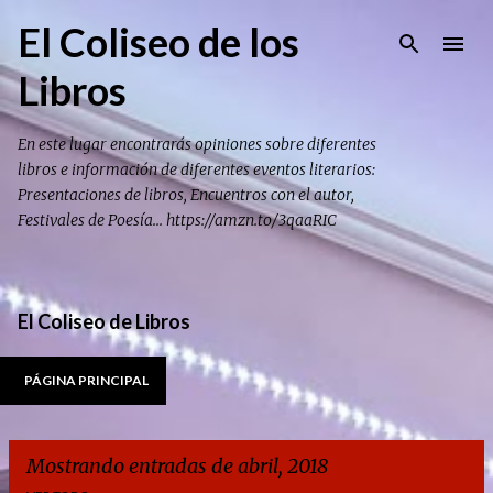
Ir al contenido principal
El Coliseo de los
Libros
En este lugar encontrarás opiniones sobre diferentes
libros e información de diferentes eventos literarios:
Presentaciones de libros, Encuentros con el autor,
Festivales de Poesía... https://amzn.to/3qaaRIC
El Coliseo de Libros
PÁGINA PRINCIPAL
Mostrando entradas de abril, 2018