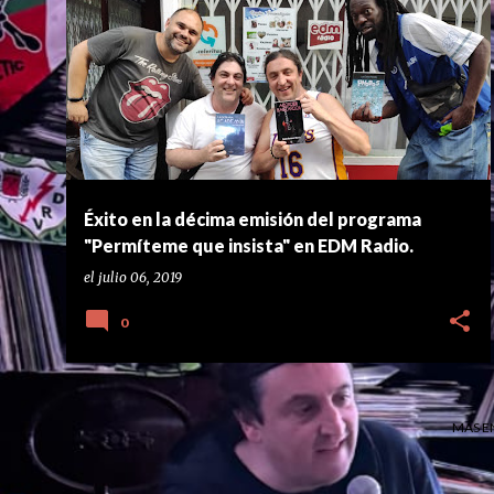
E
ACORDES BASTARDOS
DANIEL HERMOSELL
+
5
n
t
r
a
d
a
Éxito en la décima emisión del programa
s
"Permíteme que insista" en EDM Radio.
el
julio 06, 2019
0
MÁS E