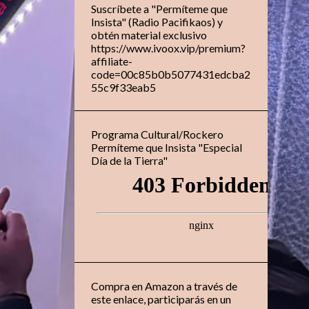
Suscríbete a "Permíteme que
Insista" (Radio Pacifikaos) y
obtén material exclusivo
https://www.ivoox.vip/premium?
affiliate-
code=00c85b0b5077431edcba2
55c9f33eab5
Programa Cultural/Rockero
Permíteme que Insista "Especial
Día de la Tierra"
Compra en Amazon a través de
este enlace, participarás en un