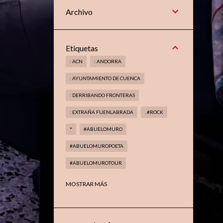
Archivo
Etiquetas
: ACN
: ANDORRA
: AYUNTAMIENTO DE CUENCA
: DERRIBANDO FRONTERAS
: EXTRAÑA FUENLABRADA
. #ROCK
*
#ABUELOMURO
#ABUELOMUROPOETA
#ABUELOMUROTOUR
#ABUELOMUROTROVADOR
MOSTRAR MÁS
#AMAGIADELMETAL
#ARANJUEZ
#BOOKS
#CELAÁ