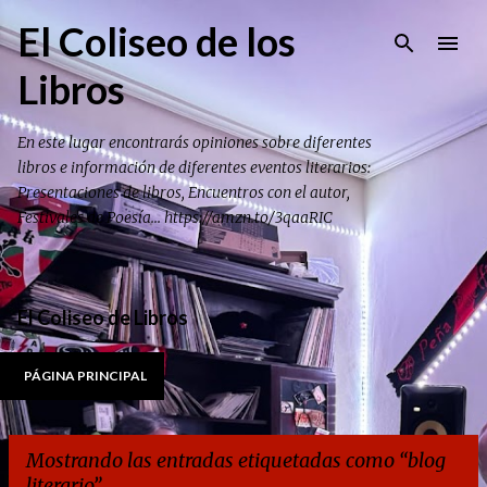
Ir al contenido principal
El Coliseo de los
Libros
En este lugar encontrarás opiniones sobre diferentes
libros e información de diferentes eventos literarios:
Presentaciones de libros, Encuentros con el autor,
Festivales de Poesía... https://amzn.to/3qaaRIC
El Coliseo de Libros
PÁGINA PRINCIPAL
Mostrando las entradas etiquetadas como
blog
literario