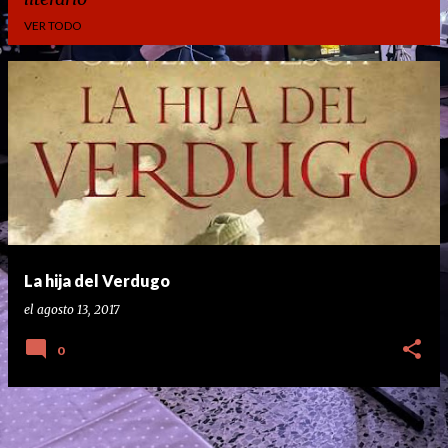
VER TODO
E
n
t
r
a
d
a
La hija del Verdugo
s
el
agosto 13, 2017
0