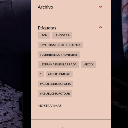
Archivo
Etiquetas
: ACN
: ANDORRA
: AYUNTAMIENTO DE CUENCA
: DERRIBANDO FRONTERAS
: EXTRAÑA FUENLABRADA
. #ROCK
*
#ABUELOMURO
#ABUELOMUROPOETA
#ABUELOMUROTOUR
#ABUELOMUROTROVADOR
MOSTRAR MÁS
#AMAGIADELMETAL
#ARANJUEZ
#BOOKS
#CELAÁ