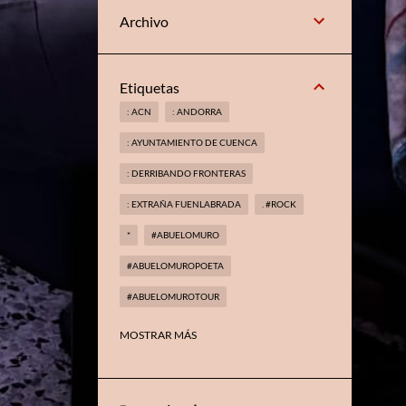
Archivo
Etiquetas
: ACN
: ANDORRA
: AYUNTAMIENTO DE CUENCA
: DERRIBANDO FRONTERAS
: EXTRAÑA FUENLABRADA
. #ROCK
*
#ABUELOMURO
#ABUELOMUROPOETA
#ABUELOMUROTOUR
#ABUELOMUROTROVADOR
MOSTRAR MÁS
#AMAGIADELMETAL
#ARANJUEZ
#BOOKS
#CELAÁ