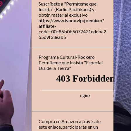
Suscríbete a "Permíteme que
Insista" (Radio Pacifikaos) y
obtén material exclusivo
https://www.ivoox.vip/premium?
affiliate-
code=00c85b0b5077431edcba2
55c9f33eab5
Programa Cultural/Rockero
Permíteme que Insista "Especial
Día de la Tierra"
Compra en Amazon a través de
este enlace, participarás en un