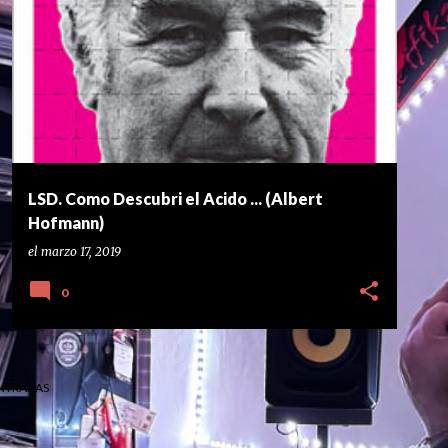
ALBERT HOFMANN
COMO DESCUBRI EL ACIDO
+
2
LSD. Como Descubri el Acido ... (Albert
Hofmann)
el
marzo 17, 2019
0
NTRADAS