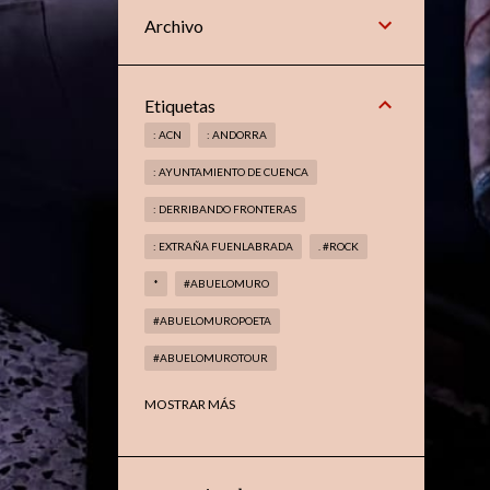
Archivo
Etiquetas
: ACN
: ANDORRA
: AYUNTAMIENTO DE CUENCA
: DERRIBANDO FRONTERAS
: EXTRAÑA FUENLABRADA
. #ROCK
*
#ABUELOMURO
#ABUELOMUROPOETA
#ABUELOMUROTOUR
#ABUELOMUROTROVADOR
MOSTRAR MÁS
#AMAGIADELMETAL
#ARANJUEZ
#BOOKS
#CELAÁ