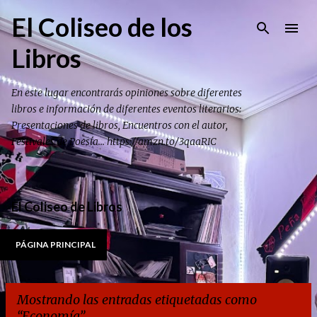
Ir al contenido principal
El Coliseo de los
Libros
En este lugar encontrarás opiniones sobre diferentes
libros e información de diferentes eventos literarios:
Presentaciones de libros, Encuentros con el autor,
Festivales de Poesía... https://amzn.to/3qaaRIC
El Coliseo de Libros
PÁGINA PRINCIPAL
Mostrando las entradas etiquetadas como
Economía