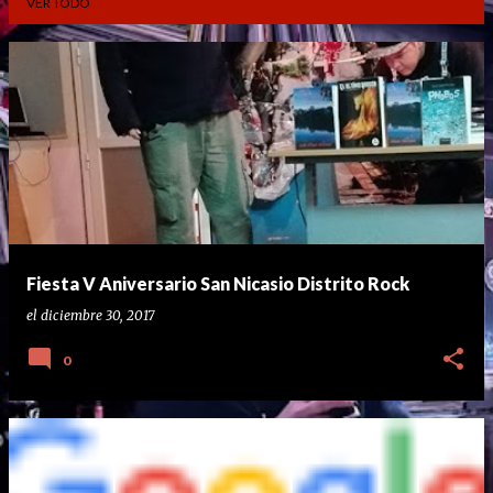
VER TODO
E
n
t
r
a
d
a
Fiesta V Aniversario San Nicasio Distrito Rock
s
el
diciembre 30, 2017
0