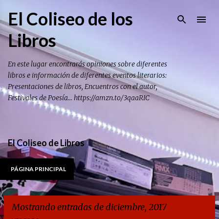
Ir al contenido principal
El Coliseo de los
Libros
En este lugar encontrarás opiniones sobre diferentes
libros e información de diferentes eventos literarios:
Presentaciones de libros, Encuentros con el autor,
Festivales de Poesía... https://amzn.to/3qaaRIC
El Coliseo de Libros
PÁGINA PRINCIPAL
Mostrando entradas de diciembre, 2017