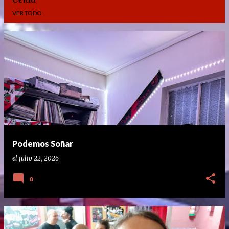
VER TODO
E
n
t
r
a
d
a
Podemos Soñar
s
el
julio 22, 2026
0