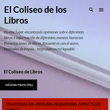
Ir al contenido principal
El Coliseo de los
Libros
En este lugar encontrarás opiniones sobre diferentes
libros e información de diferentes eventos literarios:
Presentaciones de libros, Encuentros con el autor,
Festivales de Poesía... https://amzn.to/3qaaRIC
El Coliseo de Libros
PÁGINA PRINCIPAL
Mostrando las entradas etiquetadas como
Luis
Celaá