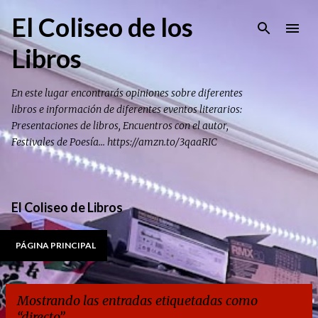
Ir al contenido principal
El Coliseo de los
Libros
En este lugar encontrarás opiniones sobre diferentes
libros e información de diferentes eventos literarios:
Presentaciones de libros, Encuentros con el autor,
Festivales de Poesía... https://amzn.to/3qaaRIC
El Coliseo de Libros
PÁGINA PRINCIPAL
Mostrando las entradas etiquetadas como
directo