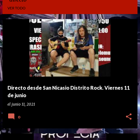
VER TODO
E
n
t
r
a
d
a
Directo desde San Nicasio Distrito Rock. Viernes 11
s
de junio
el
junio 11, 2021
0