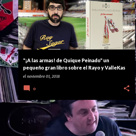
E
A LAS ARMAS
BARRIO DE VALLECAS
BUKANEROS
+
3
n
t
r
a
d
a
"¡A las armas! de Quique Peinado" un
s
pequeño gran libro sobre el Rayo y ValleKas
el
noviembre 01, 2018
0
MÁS E