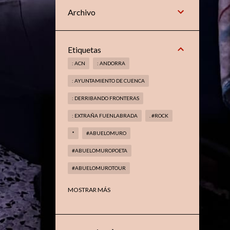
Archivo
Etiquetas
: ACN
: ANDORRA
: AYUNTAMIENTO DE CUENCA
: DERRIBANDO FRONTERAS
: EXTRAÑA FUENLABRADA
. #ROCK
*
#ABUELOMURO
#ABUELOMUROPOETA
#ABUELOMUROTOUR
#ABUELOMUROTROVADOR
MOSTRAR MÁS
#AMAGIADELMETAL
#ARANJUEZ
#BOOKS
#CELAÁ