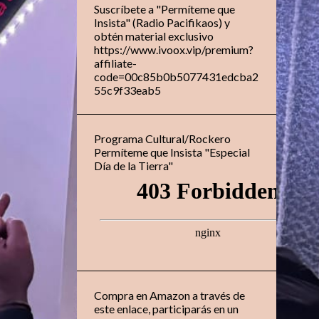
Suscríbete a "Permíteme que
Insista" (Radio Pacifikaos) y
obtén material exclusivo
https://www.ivoox.vip/premium?
affiliate-
code=00c85b0b5077431edcba2
55c9f33eab5
Programa Cultural/Rockero
Permíteme que Insista "Especial
Día de la Tierra"
Compra en Amazon a través de
este enlace, participarás en un