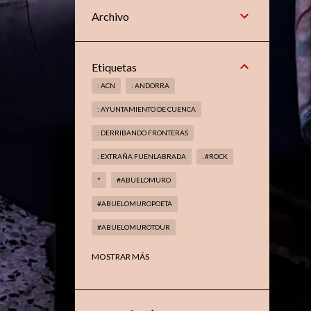
Archivo
Etiquetas
: ACN
: ANDORRA
: AYUNTAMIENTO DE CUENCA
: DERRIBANDO FRONTERAS
: EXTRAÑA FUENLABRADA
. #ROCK
*
#ABUELOMURO
#ABUELOMUROPOETA
#ABUELOMUROTOUR
#ABUELOMUROTROVADOR
MOSTRAR MÁS
#AMAGIADELMETAL
#ARANJUEZ
#BOOKS
#CELAÁ