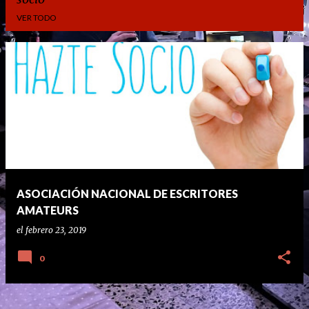
VER TODO
E
n
t
r
a
d
a
ASOCIACIÓN NACIONAL DE ESCRITORES
s
AMATEURS
el
febrero 23, 2019
0