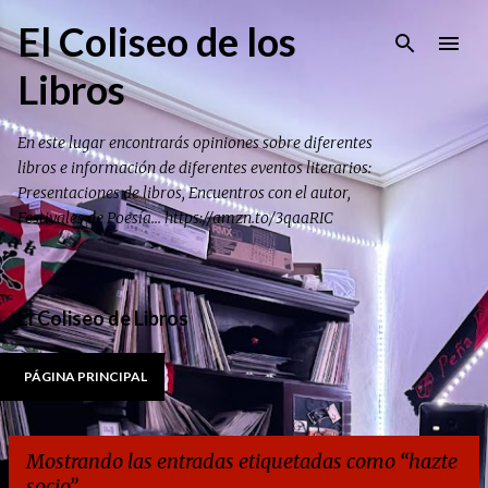
Ir al contenido principal
El Coliseo de los
Libros
En este lugar encontrarás opiniones sobre diferentes
libros e información de diferentes eventos literarios:
Presentaciones de libros, Encuentros con el autor,
Festivales de Poesía... https://amzn.to/3qaaRIC
El Coliseo de Libros
PÁGINA PRINCIPAL
Mostrando las entradas etiquetadas como
hazte
socio