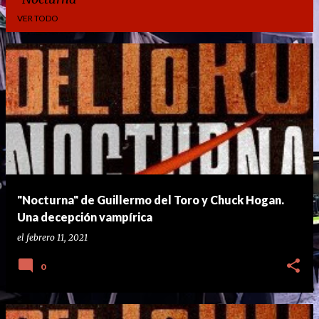
VER TODO
E
n
t
r
a
d
a
"Nocturna" de Guillermo del Toro y Chuck Hogan.
s
Una decepción vampírica
el
febrero 11, 2021
0