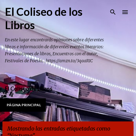
Ir al contenido principal
El Coliseo de los
Libros
En este lugar encontrarás opiniones sobre diferentes
libros e información de diferentes eventos literarios:
Presentaciones de libros, Encuentros con el autor,
Festivales de Poesía... https://amzn.to/3qaaRIC
El Coliseo de Libros
PÁGINA PRINCIPAL
Mostrando las entradas etiquetadas como
Nocturna