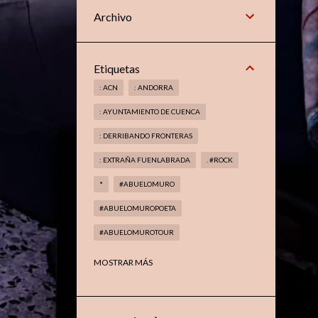
Archivo
Etiquetas
: ACN
: ANDORRA
: AYUNTAMIENTO DE CUENCA
: DERRIBANDO FRONTERAS
: EXTRAÑA FUENLABRADA
. #ROCK
*
#ABUELOMURO
#ABUELOMUROPOETA
#ABUELOMUROTOUR
#ABUELOMUROTROVADOR
MOSTRAR MÁS
#AMAGIADELMETAL
#ARANJUEZ
#BOOKS
#CELAÁ