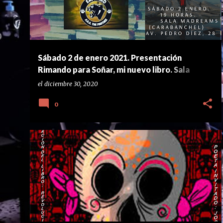
Sábado 2 de enero 2021. Presentación
Rimando para Soñar, mi nuevo libro. Sala
Madreams. Carabanchel
el
diciembre 30, 2020
0
CARABANCHEL
CONCIERTO PRESENTACIÓN
DAMIÁN
+
6