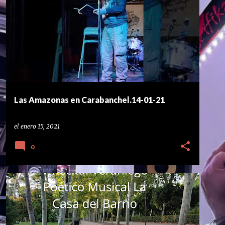
CARABANCHEL
+
1
Las Amazonas en Carabanchel.14-01-21
el
enero 15, 2021
0
CARABANCHEL
CONCURSO DE POESÍA
+
2