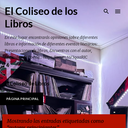
Ir al contenido principal
El Coliseo de los
Libros
En este lugar encontrarás opiniones sobre diferentes
libros e información de diferentes eventos literarios:
Presentaciones de libros, Encuentros con el autor,
Festivales de Poesía... https://amzn.to/3qaaRIC
El Coliseo de Libros
PÁGINA PRINCIPAL
Mostrando las entradas etiquetadas como
autores principiantes