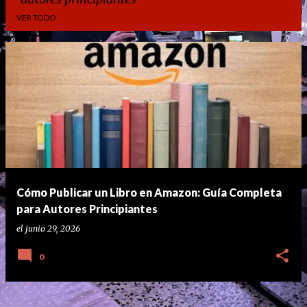
VER TODO
E
n
t
r
a
d
a
Cómo Publicar un Libro en Amazon: Guía Completa
s
para Autores Principiantes
el
junio 29, 2026
0