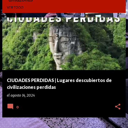
VER TODO
E
n
t
r
a
d
a
CIUDADES PERDIDAS | Lugares descubiertos de
s
civilizaciones perdidas
el
agosto 14, 2024
0