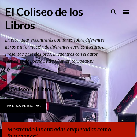
Ir al contenido principal
El Coliseo de los
Libros
En este lugar encontrarás opiniones sobre diferentes
libros e información de diferentes eventos literarios:
Presentaciones de libros, Encuentros con el autor,
Festivales de Poesía... https://amzn.to/3qaaRIC
El Coliseo de Libros
PÁGINA PRINCIPAL
Mostrando las entradas etiquetadas como
amazonas