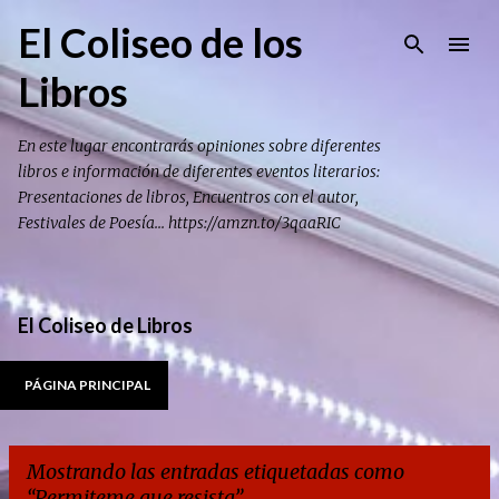
Ir al contenido principal
El Coliseo de los
Libros
En este lugar encontrarás opiniones sobre diferentes
libros e información de diferentes eventos literarios:
Presentaciones de libros, Encuentros con el autor,
Festivales de Poesía... https://amzn.to/3qaaRIC
El Coliseo de Libros
PÁGINA PRINCIPAL
Mostrando las entradas etiquetadas como
Permiteme que resista