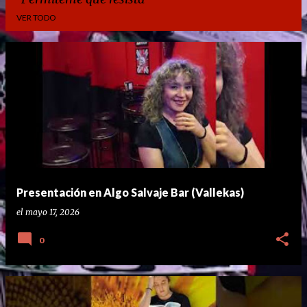
VER TODO
E
n
t
r
a
d
a
Presentación en Algo Salvaje Bar (Vallekas)
s
el
mayo 17, 2026
0