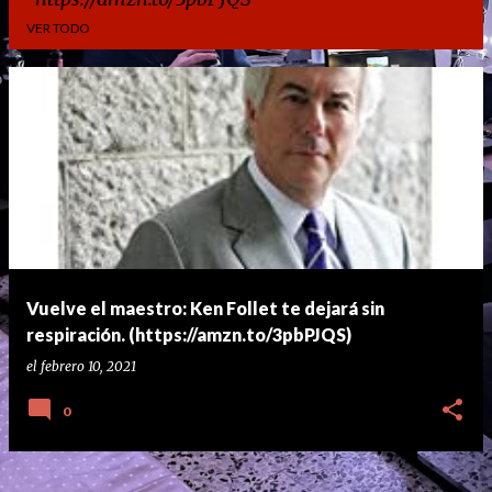
VER TODO
E
n
t
r
a
d
a
Vuelve el maestro: Ken Follet te dejará sin
s
respiración. (https://amzn.to/3pbPJQS)
el
febrero 10, 2021
0