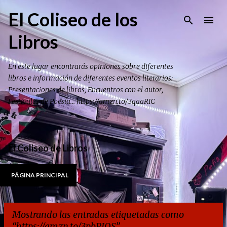
Ir al contenido principal
El Coliseo de los
Libros
En este lugar encontrarás opiniones sobre diferentes
libros e información de diferentes eventos literarios:
Presentaciones de libros, Encuentros con el autor,
Festivales de Poesía... https://amzn.to/3qaaRIC
El Coliseo de Libros
PÁGINA PRINCIPAL
Mostrando las entradas etiquetadas como
https://amzn.to/3pbPJQS