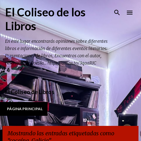
Ir al contenido principal
El Coliseo de los
Libros
En este lugar encontrarás opiniones sobre diferentes
libros e información de diferentes eventos literarios:
Presentaciones de libros, Encuentros con el autor,
Festivales de Poesía... https://amzn.to/3qaaRIC
El Coliseo de Libros
PÁGINA PRINCIPAL
Mostrando las entradas etiquetadas como
cocaína. Galicia