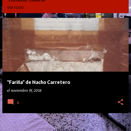
VER TODO
E
n
t
r
a
d
a
"Fariña" de Nacho Carretero
s
el
noviembre 19, 2018
1
MÁS ENTRADAS