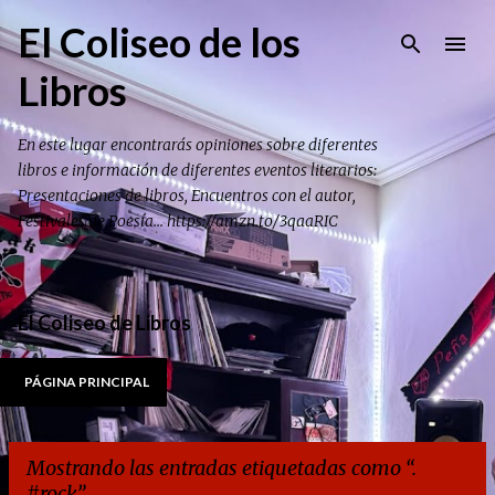
Ir al contenido principal
El Coliseo de los
Libros
En este lugar encontrarás opiniones sobre diferentes
libros e información de diferentes eventos literarios:
Presentaciones de libros, Encuentros con el autor,
Festivales de Poesía... https://amzn.to/3qaaRIC
El Coliseo de Libros
PÁGINA PRINCIPAL
Mostrando las entradas etiquetadas como
.
#rock