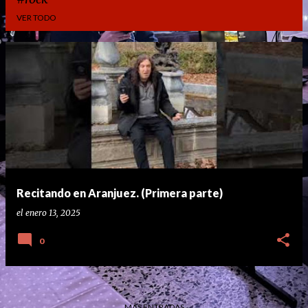
VER TODO
E
n
t
r
a
d
a
Recitando en Aranjuez. (Primera parte)
s
el
enero 13, 2025
0
MÁS ENTRADAS