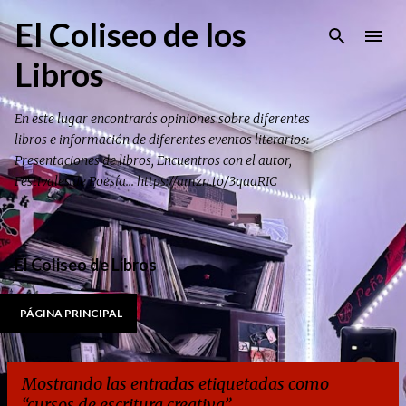
Ir al contenido principal
El Coliseo de los
Libros
En este lugar encontrarás opiniones sobre diferentes
libros e información de diferentes eventos literarios:
Presentaciones de libros, Encuentros con el autor,
Festivales de Poesía... https://amzn.to/3qaaRIC
El Coliseo de Libros
PÁGINA PRINCIPAL
Mostrando las entradas etiquetadas como
cursos de escritura creativa