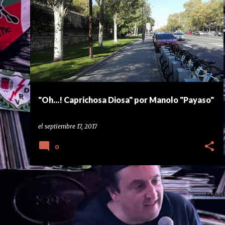
E
MANOLO
MANOLO PAYASOS
POESÍA
n
POESÍA DE LA DIOSA
POESIA URBANA
+
t
r
a
d
a
"Oh...! Caprichosa Diosa" por Manolo "Payaso"
s
el
septiembre 17, 2017
0
MÁS E