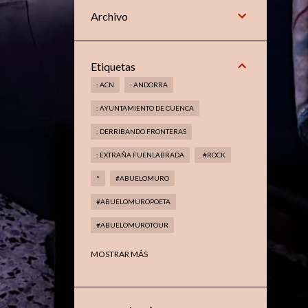
Archivo
Etiquetas
: ACN
: ANDORRA
: AYUNTAMIENTO DE CUENCA
: DERRIBANDO FRONTERAS
: EXTRAÑA FUENLABRADA
. #ROCK
*
#ABUELOMURO
#ABUELOMUROPOETA
#ABUELOMUROTOUR
#ABUELOMUROTROVADOR
MOSTRAR MÁS
#AMAGIADELMETAL
#ARANJUEZ
#BOOKS
#CELAÁ