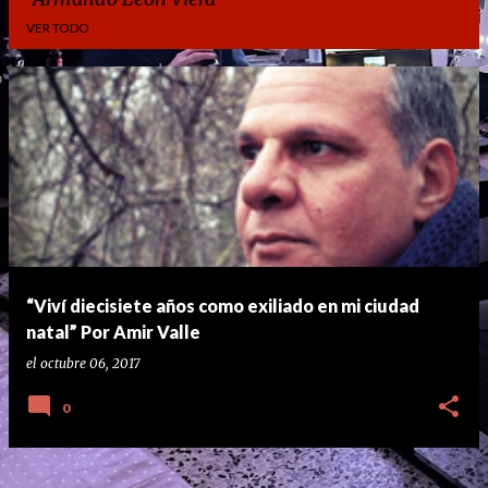
VER TODO
E
n
t
r
a
d
a
“Viví diecisiete años como exiliado en mi ciudad
s
natal” Por Amir Valle
el
octubre 06, 2017
0