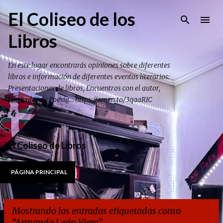
Ir al contenido principal
El Coliseo de los
Libros
En este lugar encontrarás opiniones sobre diferentes
libros e información de diferentes eventos literarios:
Presentaciones de libros, Encuentros con el autor,
Festivales de Poesía... https://amzn.to/3qaaRIC
El Coliseo de Libros
PÁGINA PRINCIPAL
Mostrando las entradas etiquetadas como
Armando León Viera