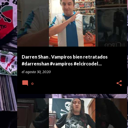
E
n
t
r
a
d
a
Darren Shan . Vampiros bien retratados
s
#darrenshan #vampiros #elcircodel...
el
agosto 30, 2020
0