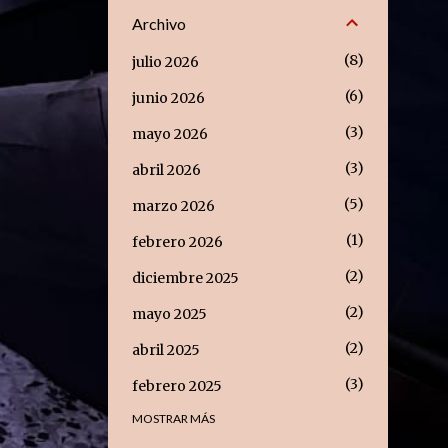
Archivo
8
julio 2026
6
junio 2026
3
mayo 2026
3
abril 2026
5
marzo 2026
1
febrero 2026
2
diciembre 2025
2
mayo 2025
2
abril 2025
3
febrero 2025
MOSTRAR MÁS
1
enero 2025