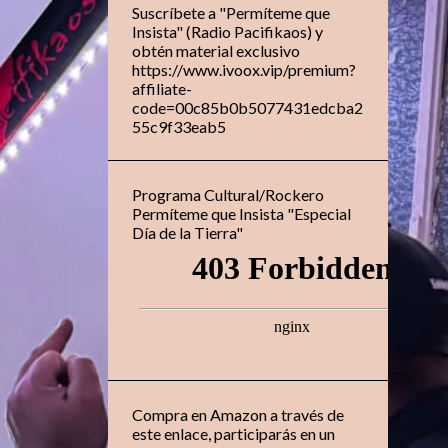
Suscríbete a "Permíteme que
Insista" (Radio Pacifikaos) y
obtén material exclusivo
https://www.ivoox.vip/premium?
affiliate-
code=00c85b0b5077431edcba2
55c9f33eab5
Programa Cultural/Rockero
Permíteme que Insista "Especial
Día de la Tierra"
Compra en Amazon a través de
este enlace, participarás en un