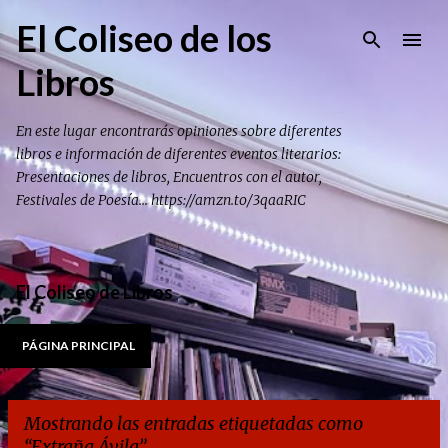
Ir al contenido principal
El Coliseo de los
Libros
En este lugar encontrarás opiniones sobre diferentes
libros e información de diferentes eventos literarios:
Presentaciones de libros, Encuentros con el autor,
Festivales de Poesía... https://amzn.to/3qaaRIC
El Coliseo de Libros
PÁGINA PRINCIPAL
Mostrando las entradas etiquetadas como
Extraña Ávila