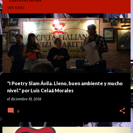
VER TODO
E
n
t
r
a
d
a
"I Poetry Slam Ávila. Lleno, buen ambiente y mucho
s
nivel." por Luis Celaá Morales
el
diciembre 19, 2018
0