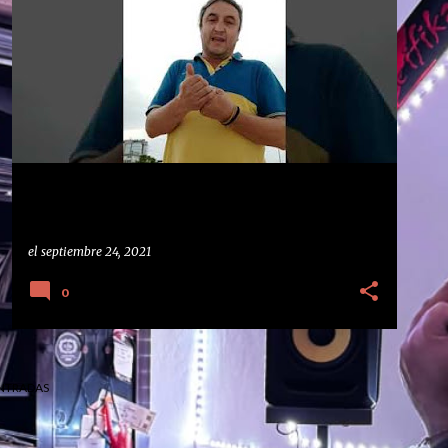
CARTEROS
CORREOS
LUIS CELAA
LUIS CELAA MORALES
REPARTIDORES
REPARTO
+
RESPETO A LOS REPARTIDORES
el
septiembre 24, 2021
0
NTRADAS