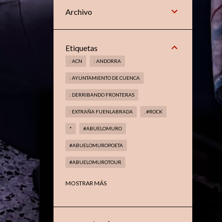
Archivo
Etiquetas
: ACN
: ANDORRA
: AYUNTAMIENTO DE CUENCA
: DERRIBANDO FRONTERAS
: EXTRAÑA FUENLABRADA
. #ROCK
*
#ABUELOMURO
#ABUELOMUROPOETA
#ABUELOMUROTOUR
#ABUELOMUROTROVADOR
MOSTRAR MÁS
#AMAGIADELMETAL
#ARANJUEZ
#BOOKS
#CELAÁ