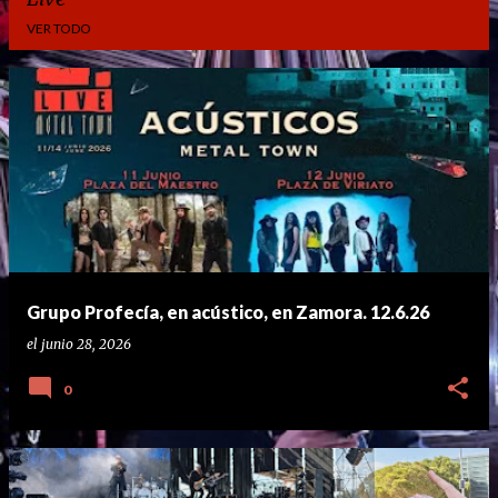
VER TODO
E
n
t
r
a
d
a
Grupo Profecía, en acústico, en Zamora. 12.6.26
s
el
junio 28, 2026
0