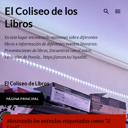
Ir al contenido principal
El Coliseo de los
Libros
En este lugar encontrarás opiniones sobre diferentes
libros e información de diferentes eventos literarios:
Presentaciones de libros, Encuentros con el autor,
Festivales de Poesía... https://amzn.to/3qaaRIC
El Coliseo de Libros
PÁGINA PRINCIPAL
Mostrando las entradas etiquetadas como
Z
Live