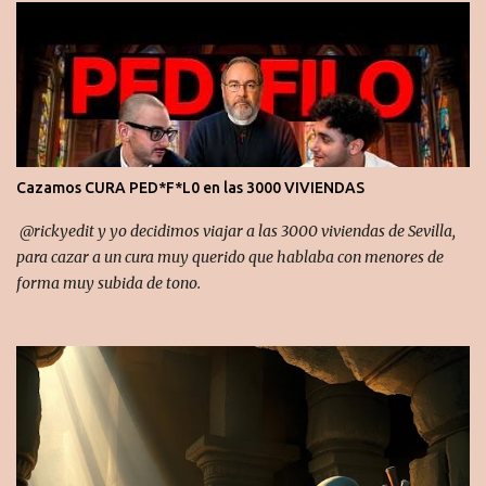
r
i
o
s
Cazamos CURA PED*F*L0 en las 3000 VIVIENDAS
​ ‪@rickyedit‬ y yo decidimos viajar a las 3000 viviendas de Sevilla,
para cazar a un cura muy querido que hablaba con menores de
forma muy subida de tono.