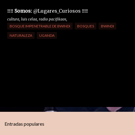
‼️
‼️
Somos:
@Lugares_Curiosos
‼️
‼️
cultura, luis celaa, radio pacifikaos,
BOSQUE IMPENETRABLE DE BWINDI
BOSQUES
BWINDI
NATURALEZA
UGANDA
C
o
m
e
n
t
Entradas populares
a