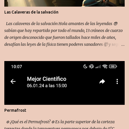
Las Calaveras de la salvación
Las calaveras de la salvación Hola amantes de las leyendas 😎
sabían que hay repartido por todo el mundo, 13 cráneos de cuarzo
de origen desconocido que fueron tallados hace miles de años,
desafían las leyes de la física tienen poderes sanadores 🤯 y segun
cuenta la leyenda cuando los reunamos nos transmitirán
conocimiento que cambiarán nuestra vida para siempre 🫦. El más
famoso es la calavera del destino, Descubierta por la hija adoptiva
la del aventurero inglés F.A Mitchell-Hedges En las ruinas de la
ciudad maya de lubaantun El 01/01/1924.
Permafrost
❄️ ¿Qué es el Permafrost? ❄️ Es la parte superior de la corteza
terrestre donde la temperatura permanece por debajo de 0°C