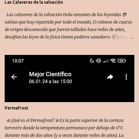
Las Calaveras de la salvación
Las calaveras de la salvación Hola amantes de las leyendas 😎
sabían que hay repartido por todo el mundo, 13 cráneos de cuarzo
de origen desconocido que fueron tallados hace miles de años,
desafían las leyes de la física tienen poderes sanadores 🤯 y segun
cuenta la leyenda cuando los reunamos nos transmitirán
conocimiento que cambiarán nuestra vida para siempre 🫦. El más
famoso es la calavera del destino, Descubierta por la hija adoptiva
la del aventurero inglés F.A Mitchell-Hedges En las ruinas de la
ciudad maya de lubaantun El 01/01/1924.
Permafrost
❄️ ¿Qué es el Permafrost? ❄️ Es la parte superior de la corteza
terrestre donde la temperatura permanece por debajo de 0°C
durante más de dos años (y a veces durante miles de años). La